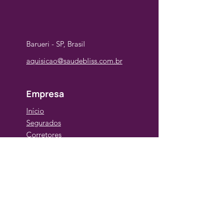
Barueri - SP, Brasil
aquisicao@saudebliss.com.br
Empresa
Início
Segurados
Corretores
Operadoras
Comece já
Quero ser um parceiro