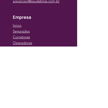
aquisicao@saudebliss.com.br
Empresa
Início
Segurados
Corretores
Operadoras
Comece já
Quero ser um parceiro